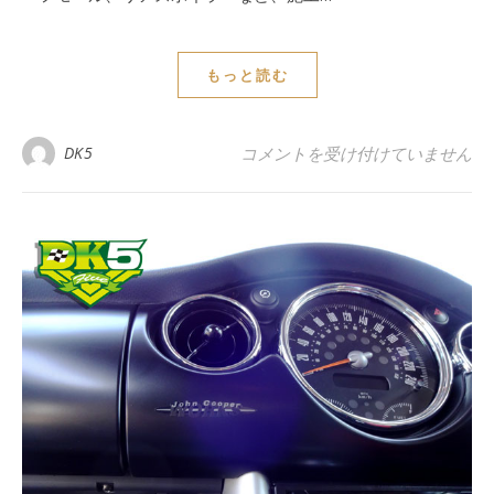
もっと読む
BMW MINI R56JCW ルー
DK5
コメントを受け付けていません