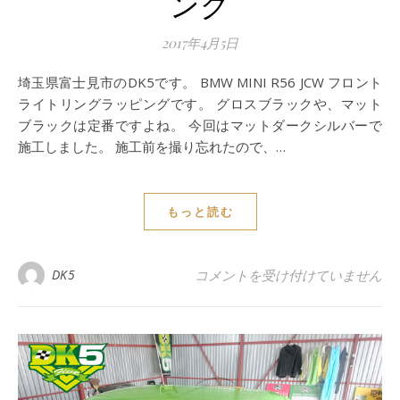
ング
2017年4月5日
埼玉県富士見市のDK5です。 BMW MINI R56 JCW フロント
ライトリングラッピングです。 グロスブラックや、マット
ブラックは定番ですよね。 今回はマットダークシルバーで
施工しました。 施工前を撮り忘れたので、…
もっと読む
BMW MINI R56 JCW フロン
DK5
コメントを受け付けていません