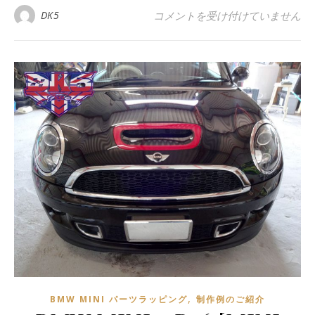
BMW MINI R50 ルームミラーラ
DK5
コメントを受け付けていません
,
BMW MINI パーツラッピング
制作例のご紹介