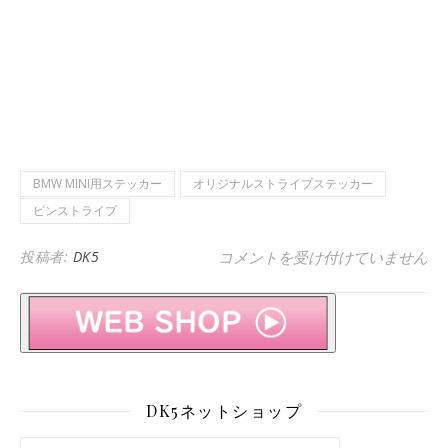
BMW MINI用ステッカー
オリジナルストライプステッカー
ピンストライプ
BMW MINI F56 COOPE
投稿者:
DK5
コメントを受け付けていません
DK5ネットショップ