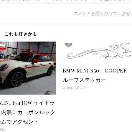
BMW MINI R50 Coope
コメントを受け付けていませ
これも好きかも
BMW MINI R50 COOPE
ルーフステッカー
2016年12月22日
MINI F54 JCW サイドラ
と内装にカーボンルック
ルムでアクセント
月6日