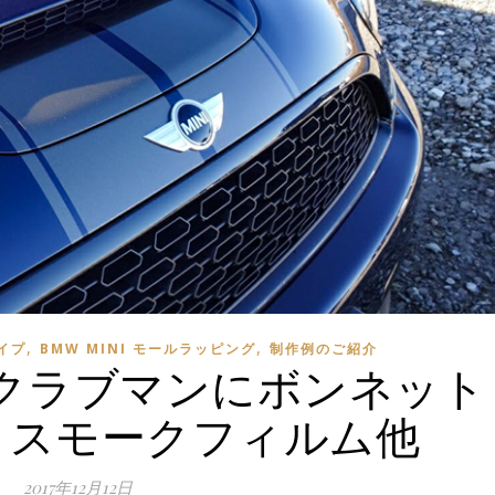
,
,
イプ
BMW MINI モールラッピング
制作例のご紹介
R55 クラブマンにボンネット
、スモークフィルム他
2017年12月12日