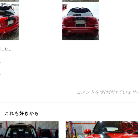
した。
。
。
BMW MINI F55 CO
コメントを受け付けていませ
これも好きかも