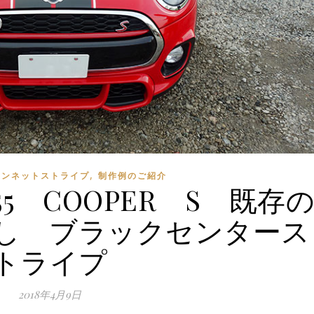
,
 ボンネットストライプ
制作例のご紹介
55 COOPER S 既存
し ブラックセンタース
トライプ
2018年4月9日