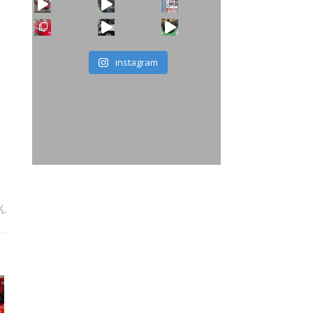
instagram
OPER S 既存のストライプ剥がし ブラックセンターストライプ は
ん