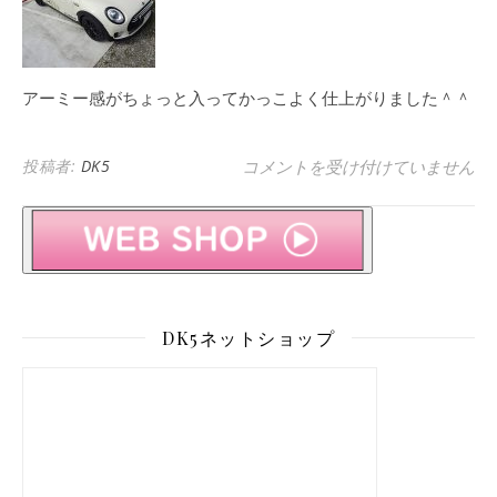
アーミー感がちょっと入ってかっこよく仕上がりました＾＾
BMW MINI F54クラブマン サ
投稿者:
DK5
コメントを受け付けていません
DK5ネットショップ