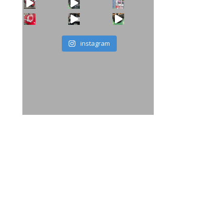
タ
instagram