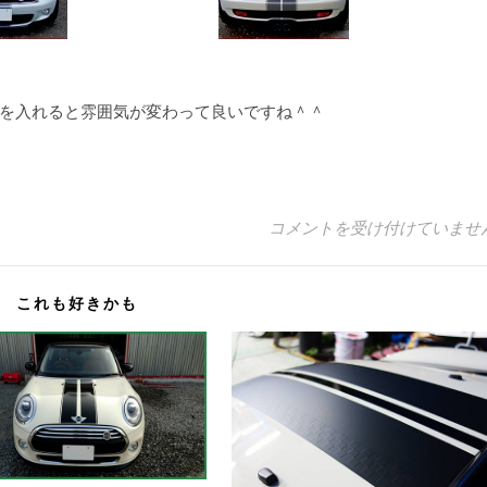
を入れると雰囲気が変わって良いですね＾＾
BMW MINI R56 CAM
コメントを受け付けていませ
これも好きかも