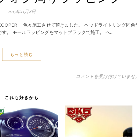
2017年11月8日
F56 COOPER 色々施工させて頂きました。 ヘッドライトリング同色
です。 モールラッピングをマットブラックで施工。 ヘ…
もっと読む
BMW MINI F56 CO
コメントを受け付けていませ
これも好きかも