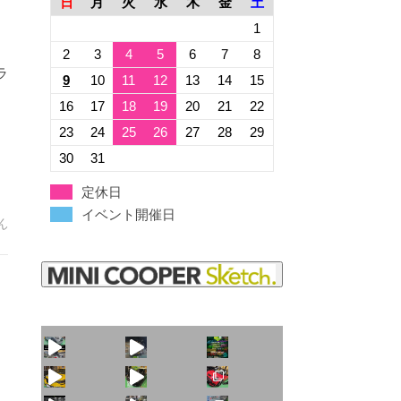
日
月
火
水
木
金
土
1
2
3
4
5
6
7
8
ラ
9
10
11
12
13
14
15
16
17
18
19
20
21
22
23
24
25
26
27
28
29
30
31
定休日
イベント開催日
OPER ヘッドライトリング同色ラッピング モールブラック バンパーフ
ん
火曜日水曜日は定休
見た目こそ変わりま