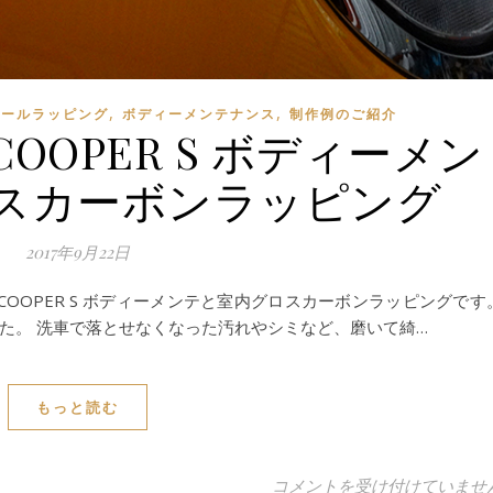
,
,
シールラッピング
ボディーメンテナンス
制作例のご紹介
6 COOPER S ボディーメン
スカーボンラッピング
2017年9月22日
56 COOPER S ボディーメンテと室内グロスカーボンラッピングです
た。 洗車で落とせなくなった汚れやシミなど、磨いて綺…
もっと読む
BMW MINI F56 COOP
コメントを受け付けていませ